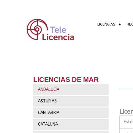
Ir
al
contenido
LICENCIAS
RE
LICENCIAS DE MAR
ANDALUCÍA
ASTURIAS
Licen
CANTABRIA
Está
CATALUÑA